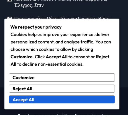
Έλεγχος, Σπιν
Προχωρημένες Ράκετ Τένις για Γυναίκες: Βάρος,
Μέγεθος Λαβής, Σχεδίαση
We respect your privacy
Cookies help us improve your experience, deliver
personalized content, and analyze traffic. You can
choose which cookies to allow by clicking
cpusers.gr
Customize
. Click
Accept All
to consent or
Reject
All
to decline non-essential cookies.
Customize
Reject All
Copyright © All rights reserved
|
Newspaperup
by
Accept All
Themeansar
.
Cookies και παρακολούθηση
Συμφωνία χρήστη
Πολιτική απορρήτου
Ποιοι είμαστε
Επικοινωνία