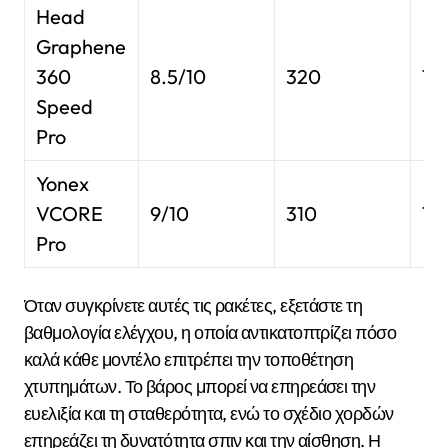
Head
Graphene
360
8.5/10
320
16
Speed
Pro
Yonex
VCORE
9/10
310
16
Pro
Όταν συγκρίνετε αυτές τις ρακέτες, εξετάστε τη
βαθμολογία ελέγχου, η οποία αντικατοπτρίζει πόσο
καλά κάθε μοντέλο επιτρέπει την τοποθέτηση
χτυπημάτων. Το βάρος μπορεί να επηρεάσει την
ευελιξία και τη σταθερότητα, ενώ το σχέδιο χορδών
επηρεάζει τη δυνατότητα σπιν και την αίσθηση. Η