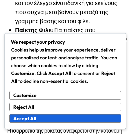
και τον έλεγχο είναι ιδανική για εκείνους
που συχνά μεταβαίνουν μεταξύ της
γραμμής βάσης και του φιλέ.
Παίκτης Φιλέ:
Για παίκτες που
προσεγγίζουν συχνά το φιλέ, μια ρακέτα με
We respect your privacy
ελαφρύτερο πλαίσιο και καλή ευελιξία θα
Cookies help us improve your experience, deliver
ενισχύσει τις ικανότητες βολών.
personalized content, and analyze traffic. You can
choose which cookies to allow by clicking
Επιπλέον, σκεφτείτε την άνεσή σας με τον σπιν. Αν
Customize
. Click
Accept All
to consent or
Reject
σας αρέσει να προσθέτετε topspin ή slice στα
All
to decline non-essential cookies.
χτυπήματά σας, αναζητήστε ρακέτες που
διευκολύνουν αυτό με ένα ανοιχτό
σχέδιο χορδών
και
Customize
κατάλληλη κατανομή βάρους.
Reject All
Accept All
Κατανόηση της ισορροπίας της ρακέτας
Η ισορροπία της ρακέτας αναφέρεται στην κατανομή