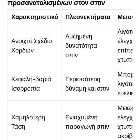
προσανατολισμένων στον σπιν
Χαρακτηριστικό
Πλεονεκτήματα
Μειονε
Λιγότερ
Αυξημένη
Ανοιχτό Σχέδιο
έλεγχος
δυνατότητα
Χορδών
επίπεδ
σπιν
χτυπήμ
Μπορεί 
Κεφαλή-βαριά
Περισσότερη
λιγότερ
Ισορροπία
δύναμη και σπιν
ευέλικτ
Μειωμέ
Χαμηλότερη
Ενισχυμένη
έλεγχος
Τάση
παραγωγή σπιν
χτυπήμ
ακρίβει