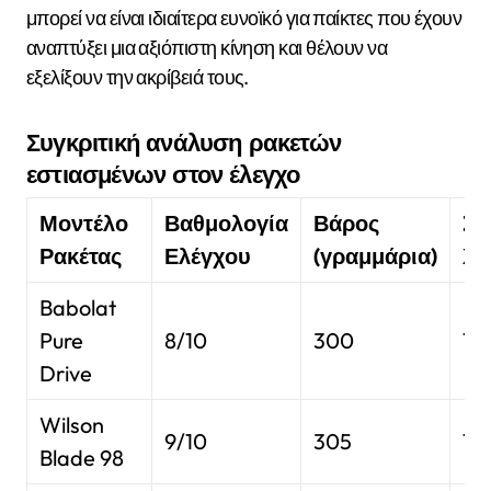
μπορεί να είναι ιδιαίτερα ευνοϊκό για παίκτες που έχουν
αναπτύξει μια αξιόπιστη κίνηση και θέλουν να
εξελίξουν την ακρίβειά τους.
Συγκριτική ανάλυση ρακετών
εστιασμένων στον έλεγχο
Μοντέλο
Βαθμολογία
Βάρος
Σχ
Ρακέτας
Ελέγχου
(γραμμάρια)
Χο
Babolat
Pure
8/10
300
16
Drive
Wilson
9/10
305
16
Blade 98