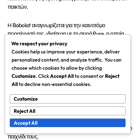
παικτών.
Η Babolat αναγνωρίζεται για την καινοτόμο
προσέγγισή της, ιδιαίτερα με τη σειρά Pure, η οποία
συνδυάζει δύναμη με έλεγχο. Οι ρακέτες τους είναι
We respect your privacy
σχεδιασμένες για να παρέχουν εξαιρετική αίσθηση,
Cookies help us improve your experience, deliver
επιτρέποντας στους παίκτες να εκτελούν ακριβή
personalized content, and analyze traffic. You can
χτυπήματα αποτελεσματικά.
choose which cookies to allow by clicking
Customize
. Click
Accept All
to consent or
Reject
All
to decline non-essential cookies.
Η Head έχει καθιερωθεί ως ηγέτης στην τεχνολογία
ρακέτας, με έμφαση στη δημιουργία ρακέτων που
Customize
ισορροπούν τη δύναμη και τον έλεγχο. Η τεχνολογία
Graphene τους ενισχύει τη σταθερότητα ενώ διατηρεί
Reject All
μια ελαφριά αίσθηση, που είναι ιδανική για
Accept All
ενδιάμεσους παίκτες που επιθυμούν να βελτιώσουν το
παιχνίδι τους.