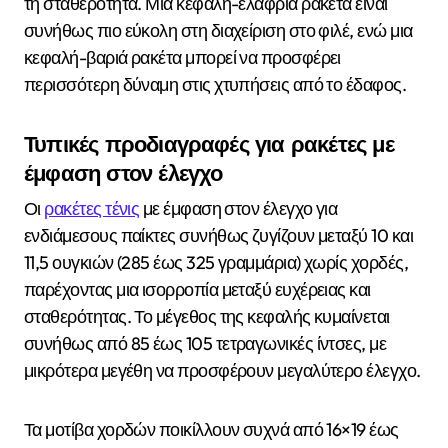
τη σταθερότητα. Μια κεφαλή-ελαφριά ρακέτα είναι
συνήθως πιο εύκολη στη διαχείριση στο φιλέ, ενώ μια
κεφαλή-βαριά ρακέτα μπορεί να προσφέρει
περισσότερη δύναμη στις χτυπήσεις από το έδαφος.
Τυπικές προδιαγραφές για ρακέτες με
έμφαση στον έλεγχο
Οι
ρακέτες τένις
με έμφαση στον έλεγχο για
ενδιάμεσους παίκτες συνήθως ζυγίζουν μεταξύ 10 και
11,5 ουγκιών (285 έως 325 γραμμάρια) χωρίς χορδές,
παρέχοντας μια ισορροπία μεταξύ ευχέρειας και
σταθερότητας. Το μέγεθος της κεφαλής κυμαίνεται
συνήθως από 85 έως 105 τετραγωνικές ίντσες, με
μικρότερα μεγέθη να προσφέρουν μεγαλύτερο έλεγχο.
Τα μοτίβα χορδών ποικίλλουν συχνά από 16×19 έως