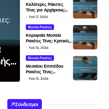
Καλύτερες Ράκετες
Τένις για Αρχάριους:
Άνεση, Έλεγχος, Τιμή
Feb 17, 2026
Μεσαία Ρακέτες
Κορυφαία Μεσαία
Ρακέτες Τένις: Κριτικές
α
Ρακέτες Τένις Υψ
Χρηστών, Απόδοση,
Feb 16, 2026
Τεχνικά Χαρακτηριστικά
ής,
για Αρχάριους: Τεχ
Μεσαία Ρακέτες
Μεσαίου Επιπέδου
Καινοτομία, Προδι
Ρακέτες Τένις:
Μάρκος Έλντριτζ
Feb 17, 2026
Ισορροπία, Έλεγχος,
Feb 13, 2026
Σπιν
Σύνδεσμοι