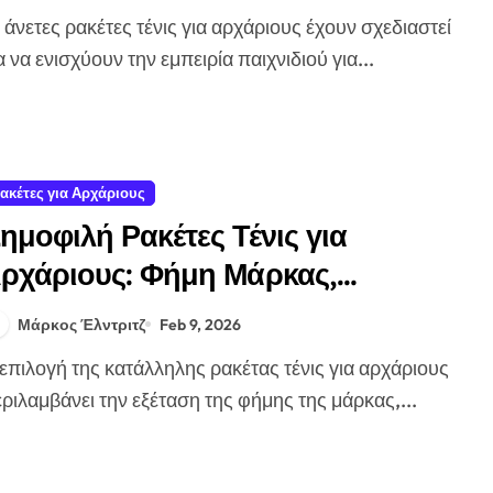
α να ενισχύουν την εμπειρία παιχνιδιού για...
ακέτες για Αρχάριους
ημοφιλή Ρακέτες Τένις για
ρχάριους: Φήμη Μάρκας,
ισθητική, Ανατροφοδότηση
Μάρκος Έλντριτζ
Feb 9, 2026
ριλαμβάνει την εξέταση της φήμης της μάρκας,...