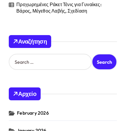
Προχωρημένες Ράκετ Τένις για Γυναίκες:
Βάρος, Μέγεθος Λαβής, Σχεδίαση
Αναζήτηση
S
e
a
r
c
h
Αρχείο
f
o
r
February 2026
:
January 2026