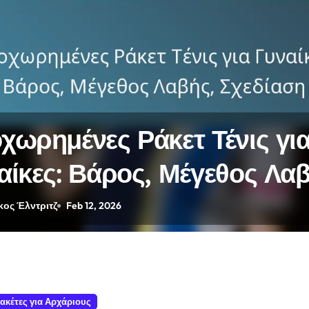
χωρημένες Ράκετ Τένις γι
αίκες: Βάρος, Μέγεθος Λαβ
δίαση
ος Έλντριτζ
Feb 12, 2026
ακέτες για Αρχάριους