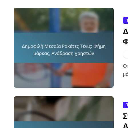
Π
Δ
Φ
Όταν επιλέγετε μια ενδιάμεση ρακέτα τένις, η φήμη της
μά
Π
Σ
Α