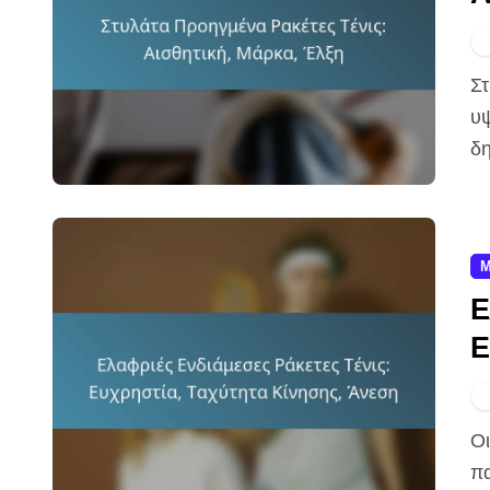
Στυλάτες προηγμένες ρακέτες τένις συνδυάζουν υλικά
υψ
δη
Μ
Ε
Ε
Ά
Οι ελαφριές ενδιάμεσες ρακέτες τένις είναι ιδανικές για
πα