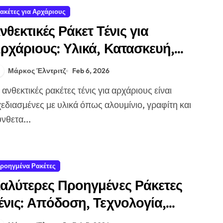
ακέτες για Αρχάριους
νθεκτικές Ράκετ Τένις για
ρχάριους: Υλικά, Κατασκευή,
ακροχρόνια Χρήση
Μάρκος Έλντριτζ
Feb 6, 2026
εδιασμένες με υλικά όπως αλουμίνιο, γραφίτη και
νθετα...
ροηγμένα Ρακέτες
αλύτερες Προηγμένες Ράκετες
ένις: Απόδοση, Τεχνολογία,
ριτικές Χρηστών