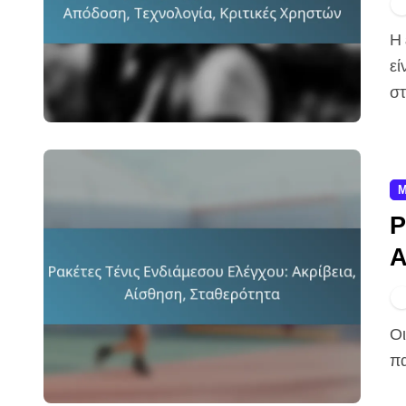
Η επιλογή της κατάλληλης προχωρημένης ρακέτας τένις
εί
στ
Μ
Ρ
Α
Οι ρακέτες τένις με έμφαση στον έλεγχο για ενδιάμεσους
πα