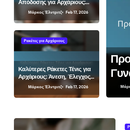
Απόδοσης για Αρχάριους:
Τεχνολογία, Καινοτομία,
Μάρκος Έλντριτζ
Feb 17, 2026
Προδιαγραφές
Ρακέτες για Αρχάριους
δου Ρακέτες Τένις:
Προ
Καλύτερες Ράκετες Τένις για
εγχος, Σπιν
Γυν
Αρχάριους: Άνεση, Έλεγχος,
Σχε
Τιμή
Μάρκ
Μάρκος Έλντριτζ
Feb 17, 2026
Ρ