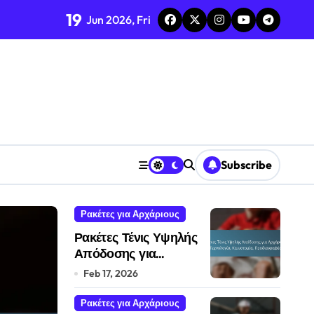
19
Jun 2026, Fri
Subscribe
Ρακέτες για Αρχάριους
Ρακέτες για Αρχάριους
Ρακέτες Τένις Υψηλής
Απόδοσης για
Αρχάριους: Τεχνολογία,
Feb 17, 2026
Καινοτομία,
Προδιαγραφές
Ρακέτες για Αρχάριους